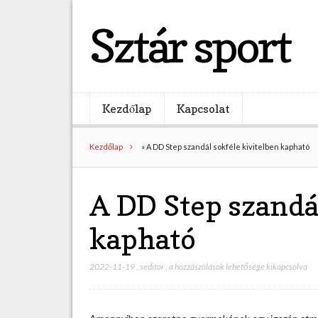
Sztár sport
Kezdőlap
Kapcsolat
Kezdőlap
»
A DD Step szandál sokféle kivitelben kapható
A DD Step szandál
kapható
2022-11-19
,
seditor
,
A
a hozzászólások lehetősége kikapcsolva
D
D
S