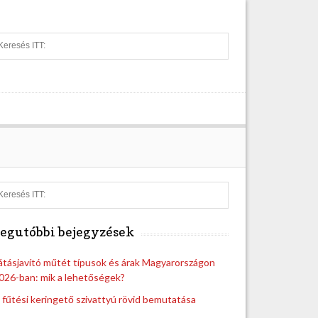
S
e
a
r
c
h
S
e
a
egutóbbi bejegyzések
r
c
h
átásjavító műtét típusok és árak Magyarországon
026-ban: mik a lehetőségek?
 fűtési keringető szivattyú rövid bemutatása