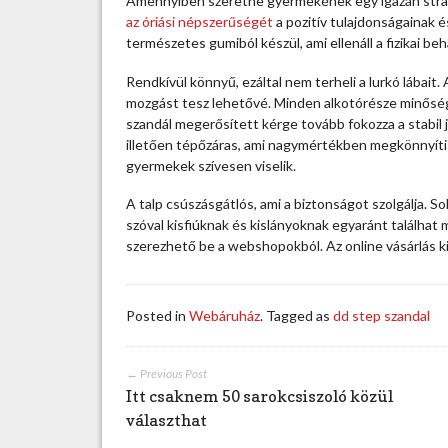
Amennyiben szeretne gyermekének egy igazán strapabí
t
az óriási népszerűségét
a pozitív tulajdonságainak 
e
természetes gumiból készül, ami ellenáll a fizikai be
p
s
Rendkívül könnyű, ezáltal nem terheli a lurkó lába
z
mozgást tesz lehetővé. Minden alkotórésze minőségi
a
szandál megerősített kérge tovább fokozza a stabil j
n
illetően tépőzáras, ami nagymértékben megkönnyíti a
d
gyermekek szívesen viselik.
á
l
A talp csúszásgátlós, ami a biztonságot szolgálja. So
s
szóval kisfiúknak és kislányoknak egyaránt találha
o
szerezhető be a webshopokból. Az online vásárlás k
k
f
é
Posted in
Webáruház
. Tagged as
dd step szandal
l
e
k
← Previous Post
i
Itt csaknem 50 sarokcsiszoló közül
v
választhat
i