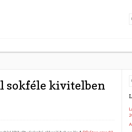
 sokféle kivitelben
L
L
2
A