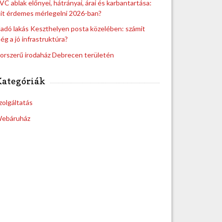
VC ablak előnyei, hátrányai, árai és karbantartása:
it érdemes mérlegelni 2026-ban?
ladó lakás Keszthelyen posta közelében: számít
ég a jó infrastruktúra?
orszerű irodaház Debrecen területén
Kategóriák
zolgáltatás
ebáruház