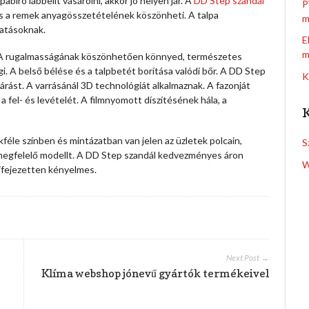
ró lábbelit vásárolni, akkor jó helyen jár. A
DD Step szandál
P
és a remek anyagösszetételének köszönheti. A talpa
m
hatásoknak.
E
m
it. A rugalmasságának köszönhetően könnyed, természetes
. A belső bélése és a talpbetét borítása valódi bőr. A DD Step
K
árást.
A varrásánál 3D technológiát alkalmaznak. A fazonját
 fel- és levételét. A filmnyomott díszítésének hála, a
kféle színben és mintázatban van jelen az üzletek polcain,
S
t megfelelő modellt. A DD Step szandál kedvezményes áron
W
ifejezetten kényelmes.
Next Post →
Klíma webshop jónevű gyártók termékeivel