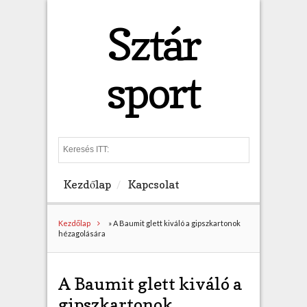
Sztár
sport
S
e
a
Kezdőlap
Kapcsolat
r
c
h
Kezdőlap
»
A Baumit glett kiváló a gipszkartonok
hézagolására
A Baumit glett kiváló a
gipszkartonok