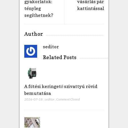
gyakorlatok:
vásárlás pár
á
tényleg
kattintással
r
segíthetnek?
a
b
e
Author
j
e
seditor
g
y
Related Posts
z
é
s
h
e
A fűtési keringető szivattyú rövid
z
bemutatása
2026-07-18
,
seditor
,
Comment Closed