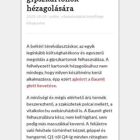
hézagolására
2023-10-25
,
seditor
,
A
a hozzászólások lehetősége
kikapcsolva
B
a
u
m
A beltéri térelválasztáskor, az egyik
i
leginkább költséghatékony és egyszerű
t
megoldás a gipszkartonok felhasználása. A
g
felhelyezett kartonok hézagolásához nem
l
mindegy, hogy milyen készítmény kerül
e
alkalmazásra, épp ezért
ajánlott a Baumit
t
glett bevetése
.
t
k
A minőségi és mégis elérhető árú termék
i
beszerezhető, a szaküzletek polcai mellett, a
v
vitalkolor.hu webáruházból is. A Baumit glett
á
felhasználásra kész, nem kell hígítani, sem
l
pedig más masszákkal keverni.
A felületre
ó
való felvitele történhet kézzel, géppel és
a
hengerrel. Q1-től Q4-ig minden rétegben