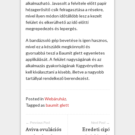
g
alkalmazható. Javasolt a felvitele előtt papír
i
hézagerősítő csík felragasztása a résekre,
p
mivel ilyen módon időtállóbb lesz a kezelt
s
felület és elkerülhető az idő előtti
z
megrepedezés és lepergés.
k
a
A bandázsoló gép bevetése is igen hasznos,
r
mivel ez a készülék megkönnyíti és
t
gyorsabbá teszi a Baumit glett egyenletes
o
applikálását. A felület nagyságának és az
n
alkalmazás gyakoriságának függvényében
o
kell kiválasztani a kisebb, illetve a nagyobb
k
tartállyal rendelkező berendezést.
h
é
z
Posted in
Webáruház
.
a
Tagged as
baumit glett
g
o
l
← Previous Post
Next Post →
á
Aviva ovulációs
Eredeti cipő
s