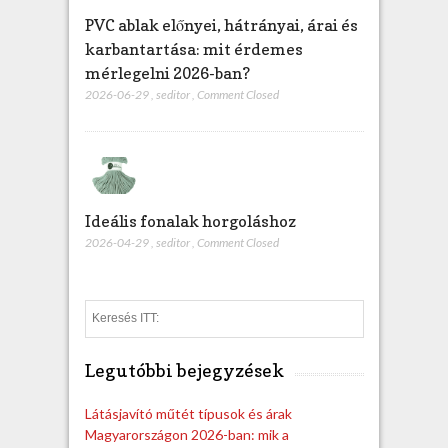
PVC ablak előnyei, hátrányai, árai és
karbantartása: mit érdemes
mérlegelni 2026-ban?
2026-06-29
,
seditor
,
Comment Closed
Ideális fonalak horgoláshoz
2026-04-29
,
seditor
,
Comment Closed
S
e
a
Legutóbbi bejegyzések
r
c
h
Látásjavító műtét típusok és árak
Magyarországon 2026-ban: mik a